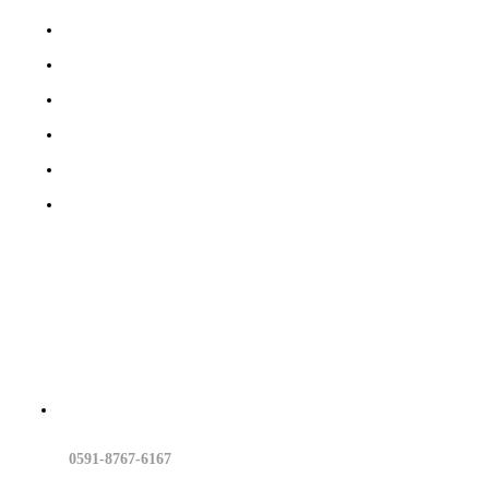
建达律所
行业领域
专业团队
党建工作
建达研究
建达资讯
联系我们
0591-8767-6167