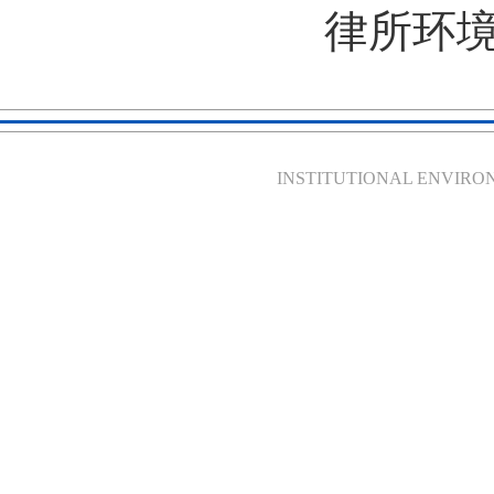
律所环
INSTITUTIONAL ENVIR