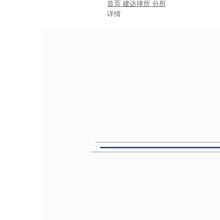
首页
建达律所
分所
详情