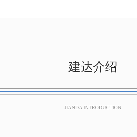
建达介绍
JIANDA INTRODUCTION