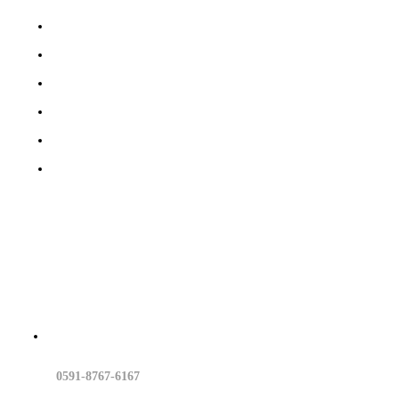
建达律所
行业领域
专业团队
党建工作
建达研究
建达资讯
联系我们
0591-8767-6167