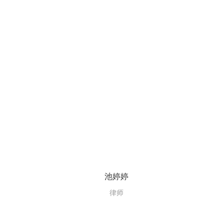
池婷婷
律师